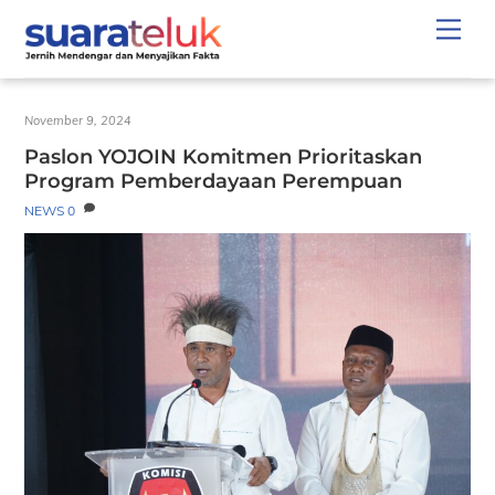
Skip
Men
to
content
November 9, 2024
Paslon YOJOIN Komitmen Prioritaskan
Program Pemberdayaan Perempuan
NEWS
0