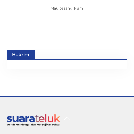
Mau pasang iklan?
Hukrim
Back
To
Top