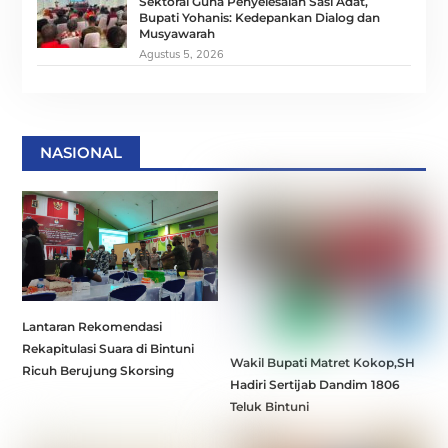
Sektoral Guna Penyelesaian Sasi Adat,
Bupati Yohanis: Kedepankan Dialog dan
Musyawarah
Agustus 5, 2026
NASIONAL
Lantaran Rekomendasi
Rekapitulasi Suara di Bintuni
Wakil Bupati Matret Kokop,SH
Ricuh Berujung Skorsing
Hadiri Sertijab Dandim 1806
Teluk Bintuni