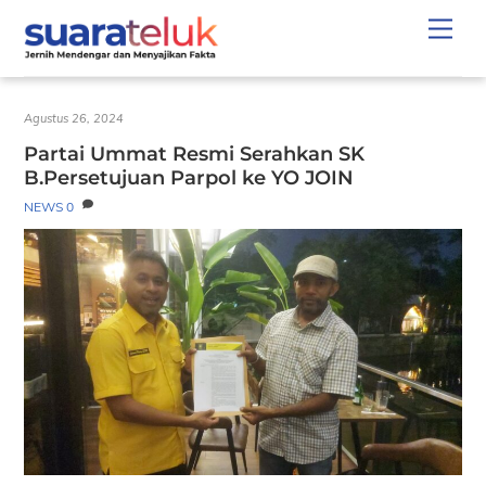
Skip
Men
to
content
Agustus 26, 2024
Partai Ummat Resmi Serahkan SK
B.Persetujuan Parpol ke YO JOIN
NEWS
0