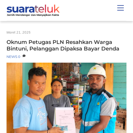
Skip
Men
to
content
Maret 21, 2025
Oknum Petugas PLN Resahkan Warga
Bintuni, Pelanggan Dipaksa Bayar Denda
NEWS
0