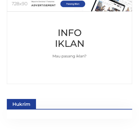
INFO
IKLAN
Mau pasang iklan?
Hukrim