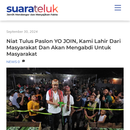
Skip
Men
to
content
September 30, 2024
Niat Tulus Paslon YO JOIN, Kami Lahir Dari
Masyarakat Dan Akan Mengabdi Untuk
Masyarakat
NEWS
0