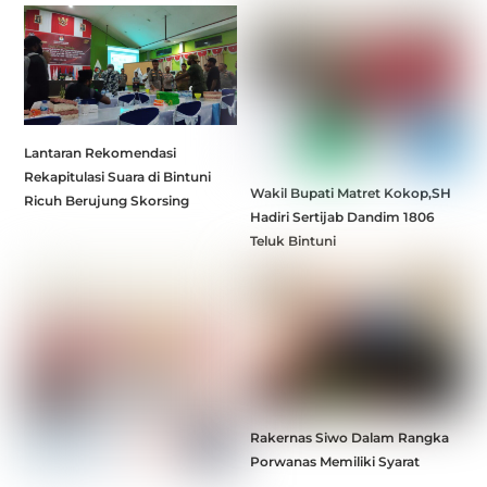
Lantaran Rekomendasi
Rekapitulasi Suara di Bintuni
Wakil Bupati Matret Kokop,SH
Ricuh Berujung Skorsing
Hadiri Sertijab Dandim 1806
Teluk Bintuni
Rakernas Siwo Dalam Rangka
Porwanas Memiliki Syarat