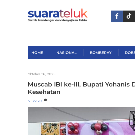
Skip
to
content
HOME
NASIONAL
BOMBERAY
DOB
Oktober 16, 2025
Muscab IBI ke-lll, Bupati Yohani
Kesehatan
NEWS
0