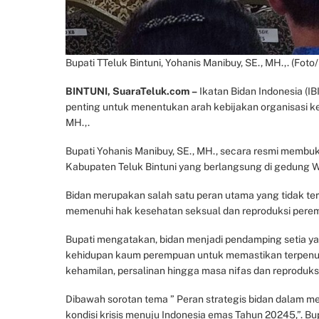
Bupati TTeluk Bintuni, Yohanis Manibuy, SE., MH.,. (Foto/
BINTUNI, SuaraTeluk.com –
Ikatan Bidan Indonesia (IB
penting untuk menentukan arah kebijakan organisasi ke d
MH.,.
Bupati Yohanis Manibuy, SE., MH., secara resmi membuk
Kabupaten Teluk Bintuni yang berlangsung di gedung Wo
Bidan merupakan salah satu peran utama yang tidak t
memenuhi hak kesehatan seksual dan reproduksi pere
Bupati mengatakan, bidan menjadi pendamping setia ya
kehidupan kaum perempuan untuk memastikan terpenuhin
kehamilan, persalinan hingga masa nifas dan reproduksi
Dibawah sorotan tema ” Peran strategis bidan dalam m
kondisi krisis menuju Indonesia emas Tahun 20245,”. Bu