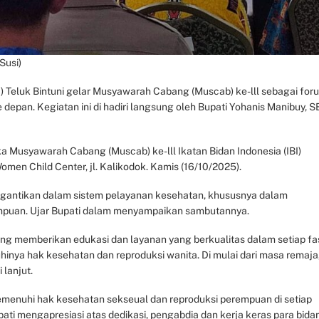
Susi)
I) Teluk Bintuni gelar Musyawarah Cabang (Muscab) ke-lll sebagai for
epan. Kegiatan ini di hadiri langsung oleh Bupati Yohanis Manibuy, SE
a Musyawarah Cabang (Muscab) ke-lll Ikatan Bidan Indonesia (IBI)
men Child Center, jl. Kalikodok. Kamis (16/10/2025).
ergantikan dalam sistem pelayanan kesehatan, khususnya dalam
mpuan. Ujar Bupati dalam menyampaikan sambutannya.
ng memberikan edukasi dan layanan yang berkualitas dalam setiap fa
ya hak kesehatan dan reproduksi wanita. Di mulai dari masa remaja
 lanjut.
emenuhi hak kesehatan sekseual dan reproduksi perempuan di setiap
pati mengapresiasi atas dedikasi, pengabdia dan kerja keras para bida