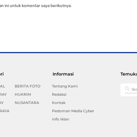
n ini untuk komentar saya berikutnya.
Back
ri
Informasi
Temuka
To
Top
AL
BERITA FOTO
Tentang Kami
RAY
HUKRIM
Redaksi
AY
NUSANTARA
Kontak
RAYA
Pedoman Media Cyber
Info Iklan