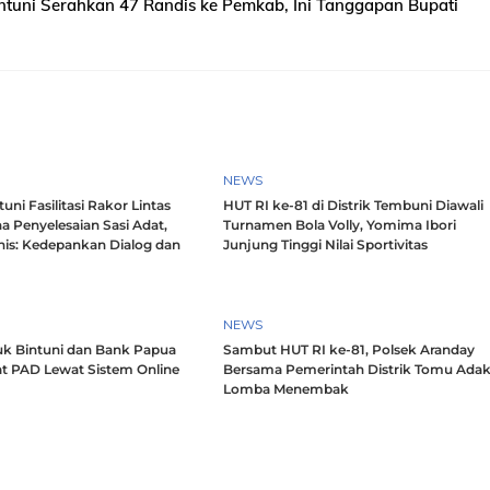
intuni Serahkan 47 Randis ke Pemkab, Ini Tanggapan Bupati
NEWS
ni Fasilitasi Rakor Lintas
HUT RI ke-81 di Distrik Tembuni Diawali
a Penyelesaian Sasi Adat,
Turnamen Bola Volly, Yomima Ibori
nis: Kedepankan Dialog dan
Junjung Tinggi Nilai Sportivitas
h
NEWS
k Bintuni dan Bank Papua
Sambut HUT RI ke-81, Polsek Aranday
t PAD Lewat Sistem Online
Bersama Pemerintah Distrik Tomu Ada
Lomba Menembak