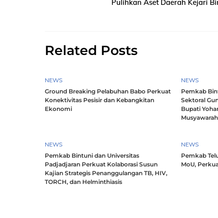
Pulihkan Aset Daerah Kejari B
Related Posts
NEWS
NEWS
Ground Breaking Pelabuhan Babo Perkuat
Pemkab Bintu
Konektivitas Pesisir dan Kebangkitan
Sektoral Gun
Ekonomi
Bupati Yoha
Musyawara
NEWS
NEWS
Pemkab Bintuni dan Universitas
Pemkab Telu
Padjadjaran Perkuat Kolaborasi Susun
MoU, Perkua
Kajian Strategis Penanggulangan TB, HIV,
TORCH, dan Helminthiasis