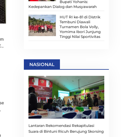
Bupati Yohanis:
Kedepankan Dialog dan Musyawarah
HUT RI ke-81 di Distrik
Tembuni Diawali
Turnamen Bola Volly,
Yomima Ibori Junjung
Tinggi Nilai Sportivitas
um
.,
NASIONAL
se
,
Lantaran Rekomendasi Rekapitulasi
Suara di Bintuni Ricuh Berujung Skorsing
n