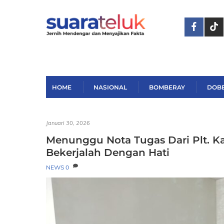
Skip
to
content
HOME
NASIONAL
BOMBERAY
DOB
Januari 30, 2026
Menunggu Nota Tugas Dari Plt. K
Bekerjalah Dengan Hati
NEWS
0