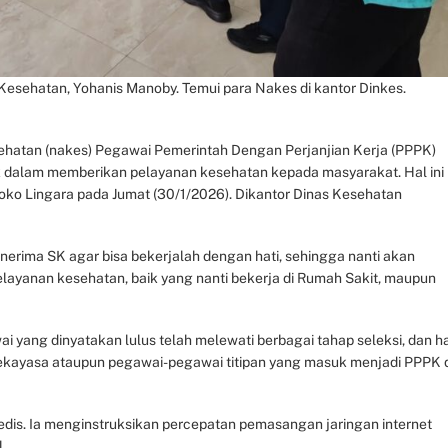
s Kesehatan, Yohanis Manoby. Temui para Nakes di kantor Dinkes.
hatan (nakes) Pegawai Pemerintah Dengan Perjanjian Kerja (PPPK)
 dalam memberikan pelayanan kesehatan kepada masyarakat. Hal ini
Joko Lingara pada Jumat (30/1/2026). Dikantor Dinas Kesehatan
nerima SK agar bisa bekerjalah dengan hati, sehingga nanti akan
layanan kesehatan, baik yang nanti bekerja di Rumah Sakit, maupun
ang dinyatakan lulus telah melewati berbagai tahap seleksi, dan ha
rekayasa ataupun pegawai-pegawai titipan yang masuk menjadi PPPK 
medis. Ia menginstruksikan percepatan pemasangan jaringan internet
.