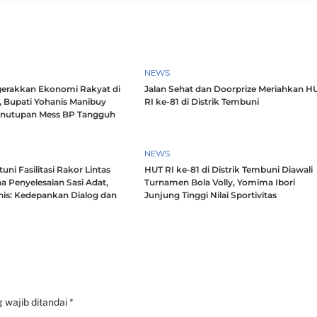
NEWS
erakkan Ekonomi Rakyat di
Jalan Sehat dan Doorprize Meriahkan H
, Bupati Yohanis Manibuy
RI ke-81 di Distrik Tembuni
enutupan Mess BP Tangguh
NEWS
ni Fasilitasi Rakor Lintas
HUT RI ke-81 di Distrik Tembuni Diawali
a Penyelesaian Sasi Adat,
Turnamen Bola Volly, Yomima Ibori
nis: Kedepankan Dialog dan
Junjung Tinggi Nilai Sportivitas
h
 wajib ditandai
*