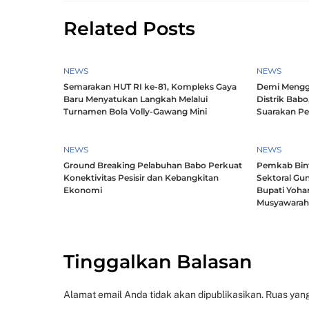
Related Posts
NEWS
NEWS
Semarakan HUT RI ke-81, Kompleks Gaya
Demi Mengg
Baru Menyatukan Langkah Melalui
Distrik Babo
Turnamen Bola Volly-Gawang Mini
Suarakan P
NEWS
NEWS
Ground Breaking Pelabuhan Babo Perkuat
Pemkab Bintu
Konektivitas Pesisir dan Kebangkitan
Sektoral Gun
Ekonomi
Bupati Yoha
Musyawara
Tinggalkan Balasan
Alamat email Anda tidak akan dipublikasikan.
Ruas yang