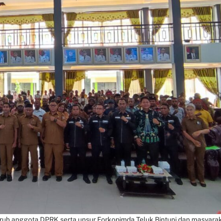
uruh anggota DPRK serta unsur Forkopimda Teluk Bintuni dan masyara