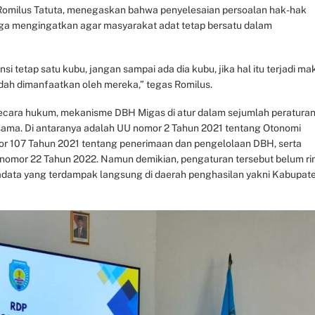
 Romilus Tatuta, menegaskan bahwa penyelesaian persoalan hak-hak
uga mengingatkan agar masyarakat adat tetap bersatu dalam
si tetap satu kubu, jangan sampai ada dia kubu, jika hal itu terjadi ma
dah dimanfaatkan oleh mereka,” tegas Romilus.
secara hukum, mekanisme DBH Migas di atur dalam sejumlah peratura
ma. Di antaranya adalah UU nomor 2 Tahun 2021 tentang Otonomi
or 107 Tahun 2021 tentang penerimaan dan pengelolaan DBH, serta
 nomor 22 Tahun 2022. Namun demikian, pengaturan tersebut belum ri
data yang terdampak langsung di daerah penghasilan yakni Kabupat