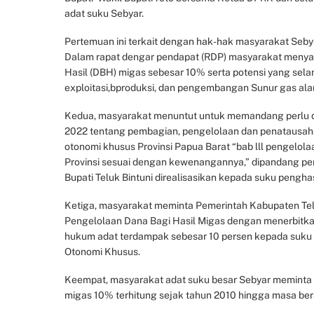
adat suku Sebyar.
Pertemuan ini terkait dengan hak-hak masyarakat Seby
Dalam rapat dengar pendapat (RDP) masyarakat menya
Hasil (DBH) migas sebesar 10% serta potensi yang sela
exploitasi,bproduksi, dan pengembangan Sunur gas alam
Kedua, masyarakat menuntut untuk memandang perlu d
2022 tentang pembagian, pengelolaan dan penatausa
otonomi khusus Provinsi Papua Barat “bab lll pengelol
Provinsi sesuai dengan kewenangannya,” dipandang perl
Bupati Teluk Bintuni direalisasikan kepada suku penghas
Ketiga, masyarakat meminta Pemerintah Kabupaten Tel
Pengelolaan Dana Bagi Hasil Migas dengan menerbitkan
hukum adat terdampak sebesar 10 persen kepada suku 
Otonomi Khusus.
Keempat, masyarakat adat suku besar Sebyar meminta
migas 10% terhitung sejak tahun 2010 hingga masa ber