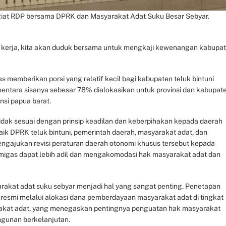
i giat RDP bersama DPRK dan Masyarakat Adat Suku Besar Sebyar.
kerja, kita akan duduk bersama untuk mengkaji kewenangan kabupat
as memberikan porsi yang relatif kecil bagi kabupaten teluk bintuni
mentara sisanya sebesar 78% dialokasikan untuk provinsi dan kabupat
insi papua barat.
idak sesuai dengan prinsip keadilan dan keberpihakan kepada daerah
aik DPRK teluk bintuni, pemerintah daerah, masyarakat adat, dan
ngajukan revisi peraturan daerah otonomi khusus tersebut kepada
migas dapat lebih adil dan mengakomodasi hak masyarakat adat dan
arakat adat suku sebyar menjadi hal yang sangat penting. Penetapan
resmi melalui alokasi dana pemberdayaan masyarakat adat di tingkat
akat adat, yang menegaskan pentingnya penguatan hak masyarakat
gunan berkelanjutan.