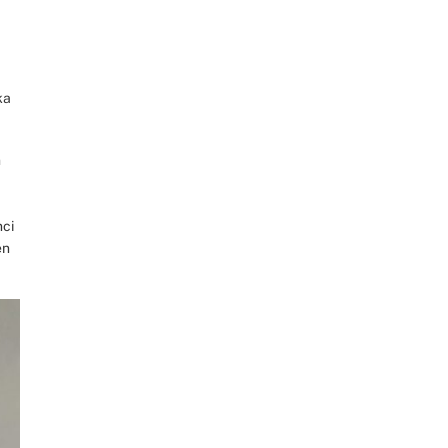
ka
n
nci
en