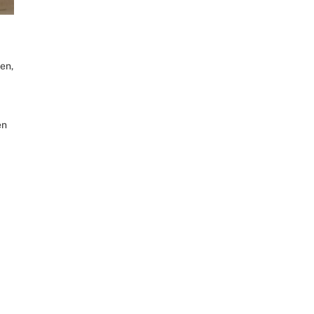
en,
en