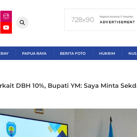
ERAY
PAPUA RAYA
BERITA FOTO
HUKRIM
NUS
rkait DBH 10%, Bupati YM: Saya Minta Sekd