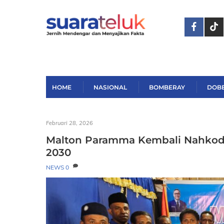
Skip
to
content
HOME
NASIONAL
BOMBERAY
DOB
Februari 28, 2026
Malton Paramma Kembali Nahkoda
2030
NEWS
0