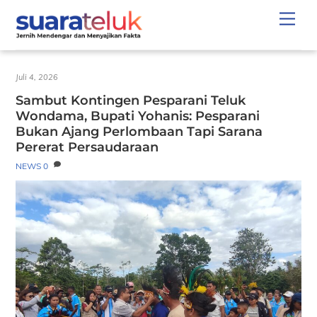
Skip
Men
to
content
Juli 4, 2026
Sambut Kontingen Pesparani Teluk
Wondama, Bupati Yohanis: Pesparani
Bukan Ajang Perlombaan Tapi Sarana
Pererat Persaudaraan
NEWS
0