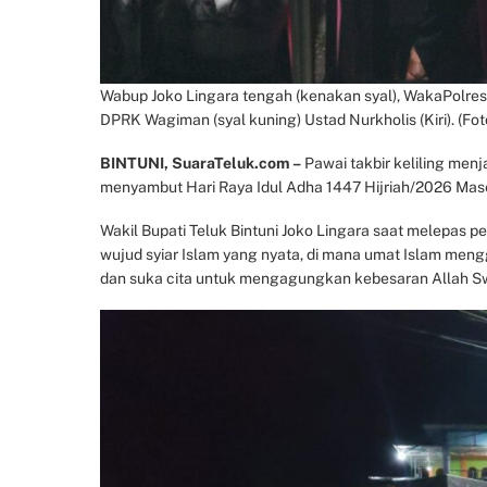
Wabup Joko Lingara tengah (kenakan syal), WakaPolres 
DPRK Wagiman (syal kuning) Ustad Nurkholis (Kiri). (Fot
BINTUNI, SuaraTeluk.com –
Pawai takbir keliling me
menyambut Hari Raya Idul Adha 1447 Hijriah/2026 Mase
Wakil Bupati Teluk Bintuni Joko Lingara saat melepas p
wujud syiar Islam yang nyata, di mana umat Islam mengg
dan suka cita untuk mengagungkan kebesaran Allah S