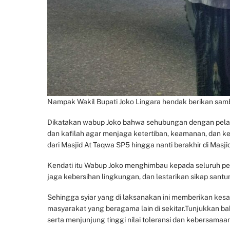
Nampak Wakil Bupati Joko Lingara hendak berikan sambut
Dikatakan wabup Joko bahwa sehubungan dengan pelak
dan kafilah agar menjaga ketertiban, keamanan, dan ke
dari Masjid At Taqwa SP5 hingga nanti berakhir di Mas
Kendati itu Wabup Joko menghimbau kepada seluruh pesert
jaga kebersihan lingkungan, dan lestarikan sikap santu
Sehingga syiar yang di laksanakan ini memberikan ke
masyarakat yang beragama lain di sekitar.Tunjukkan bah
serta menjunjung tinggi nilai toleransi dan kebersamaa