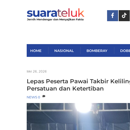
Skip
to
content
HOME
NASIONAL
BOMBERAY
DOB
Mei 26, 2026
Lepas Peserta Pawai Takbir Kelil
Persatuan dan Ketertiban
NEWS
0