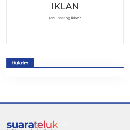
IKLAN
Mau pasang iklan?
Hukrim
Back
To