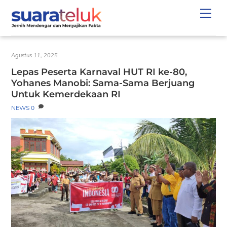
Skip
Men
to
content
Agustus 11, 2025
Lepas Peserta Karnaval HUT RI ke-80,
Yohanes Manobi: Sama-Sama Berjuang
Untuk Kemerdekaan RI
NEWS
0