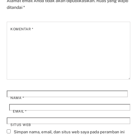
Alamat email Anda tidak akan dipublikasikan.
Ruas yang wajib
ditandai
*
KOMENTAR
*
NAMA
*
EMAIL
*
SITUS WEB
Simpan nama, email, dan situs web saya pada peramban ini