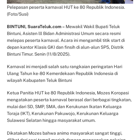
Pelepasan peserta karnaval HUT ke 80 Republik Indonesia.
(Foto/Susi)
BINTUNI, SuaraTeluk.com –
Mewakil Wakil Bupati Teluk
Bintuni, Asisten lll Bidan Administrasi Umum secara resmi
melepas peserta karnaval. Acara ini mengambil titik start di
depan kantor Klasis GKI dan finsih di alun-alun SP5, Distrik
Bintuni Timur. Senin (11/8/2025).
Karnaval ini menjadi salah satu rangkaian peringatan Hari
Ulang Tahun ke-80 Kemerdekaan Republik Indonesia di
wilayah Kabupaten Teluk Bintuni
Ketua Panitia HUT ke 80 Republik Indonesia, Mozes Koropasi
mengatakan peserta karnaval berasal dari berbagai tingkatan,
mulai dari SD, SMP, SMA, dan Kerukunan Ikatan Keluarga
Toraja (IKT), Kerukunan Pakuwojo, Kerukunan Keluarga
Sulawesi Selatan hingga masyarakat umum.
Dikatakan Mozes bahwa animo masyarakat sangat tinggi,
dilihat dari segi tampil meriah dengan mengenakan pakaian