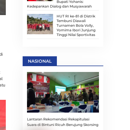
Bupati Yohanis:
Kedepankan Dialog dan Musyawarah
HUT RI ke-81 di Distrik
Tembuni Diawali
Turnamen Bola Volly,
Yomima Ibori Junjung
Tinggi Nilai Sportivitas
di
NASIONAL
t
al
atu
Lantaran Rekomendasi Rekapitulasi
Suara di Bintuni Ricuh Berujung Skorsing