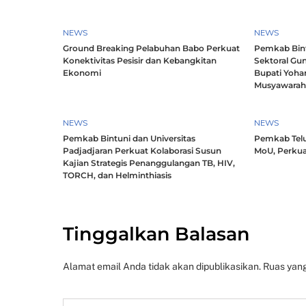
NEWS
NEWS
Ground Breaking Pelabuhan Babo Perkuat
Pemkab Bintu
Konektivitas Pesisir dan Kebangkitan
Sektoral Gun
Ekonomi
Bupati Yoha
Musyawara
NEWS
NEWS
Pemkab Bintuni dan Universitas
Pemkab Telu
Padjadjaran Perkuat Kolaborasi Susun
MoU, Perkua
Kajian Strategis Penanggulangan TB, HIV,
TORCH, dan Helminthiasis
Tinggalkan Balasan
Alamat email Anda tidak akan dipublikasikan.
Ruas yang