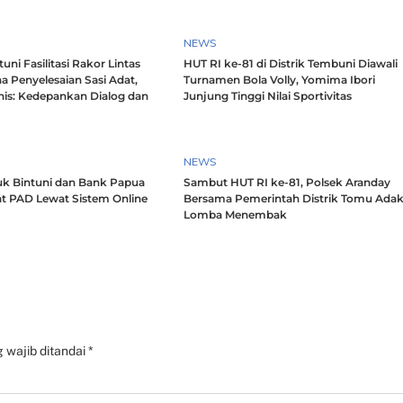
NEWS
ni Fasilitasi Rakor Lintas
HUT RI ke-81 di Distrik Tembuni Diawali
a Penyelesaian Sasi Adat,
Turnamen Bola Volly, Yomima Ibori
nis: Kedepankan Dialog dan
Junjung Tinggi Nilai Sportivitas
h
NEWS
k Bintuni dan Bank Papua
Sambut HUT RI ke-81, Polsek Aranday
t PAD Lewat Sistem Online
Bersama Pemerintah Distrik Tomu Ada
Lomba Menembak
 wajib ditandai
*