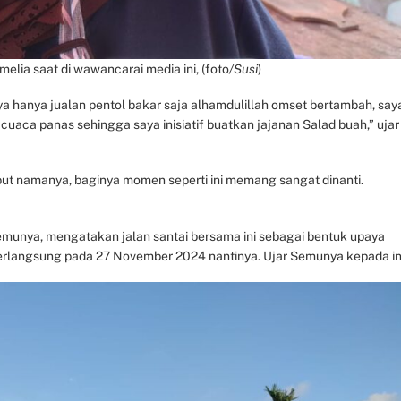
elia saat di wawancarai media ini, (foto
/Susi
)
ya hanya jualan pentol bakar saja alhamdulillah omset bertambah, say
t cuaca panas sehingga saya inisiatif buatkan jajanan Salad buah,” ujar
t namanya, baginya momen seperti ini memang sangat dinanti.
emunya, mengatakan jalan santai bersama ini sebagai bentuk upaya
erlangsung pada 27 November 2024 nantinya. Ujar Semunya kepada in