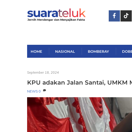
Skip
to
content
HOME
NASIONAL
BOMBERAY
DOB
September 18, 2024
KPU adakan Jalan Santai, UMKM 
NEWS
0