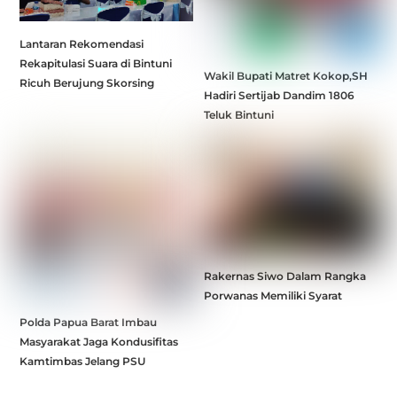
Lantaran Rekomendasi
Rekapitulasi Suara di Bintuni
Wakil Bupati Matret Kokop,SH
Ricuh Berujung Skorsing
Hadiri Sertijab Dandim 1806
Teluk Bintuni
Rakernas Siwo Dalam Rangka
Porwanas Memiliki Syarat
Polda Papua Barat Imbau
Masyarakat Jaga Kondusifitas
Kamtimbas Jelang PSU