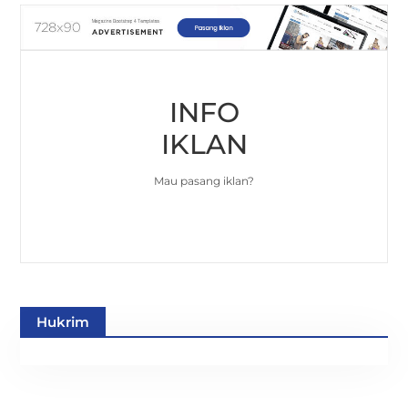
INFO
IKLAN
Mau pasang iklan?
Hukrim