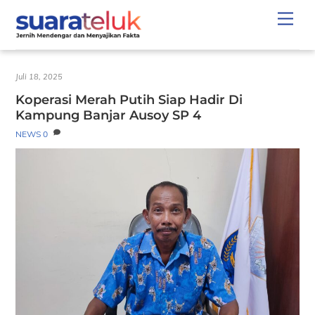
Skip
Men
to
content
Juli 18, 2025
Koperasi Merah Putih Siap Hadir Di
Kampung Banjar Ausoy SP 4
NEWS
0