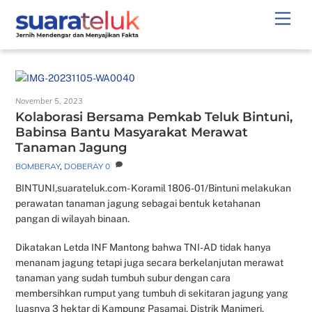
Skip
Men
to
content
November 5, 2023
Kolaborasi Bersama Pemkab Teluk Bintuni,
Babinsa Bantu Masyarakat Merawat
Tanaman Jagung
BOMBERAY
,
DOBERAY
0
BINTUNI,suarateluk.com- Koramil 1806-01/Bintuni melakukan
perawatan tanaman jagung sebagai bentuk ketahanan
pangan di wilayah binaan.
Dikatakan Letda INF Mantong bahwa TNI-AD tidak hanya
menanam jagung tetapi juga secara berkelanjutan merawat
tanaman yang sudah tumbuh subur dengan cara
membersihkan rumput yang tumbuh di sekitaran jagung yang
luasnya 3 hektar di Kampung Pasamai, Distrik Manimeri,