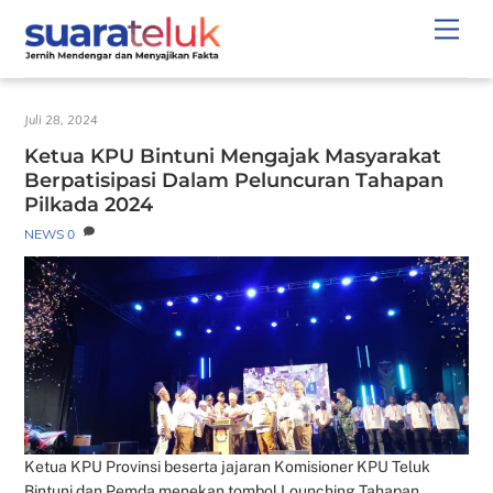
Skip
Men
to
content
Juli 28, 2024
Ketua KPU Bintuni Mengajak Masyarakat
Berpatisipasi Dalam Peluncuran Tahapan
Pilkada 2024
NEWS
0
Ketua KPU Provinsi beserta jajaran Komisioner KPU Teluk
Bintuni dan Pemda menekan tombol Lounching Tahapan