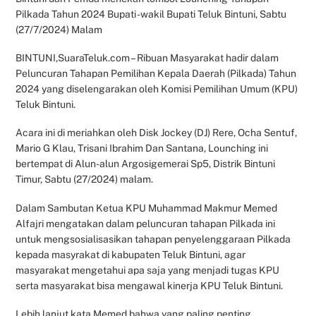
Pilkada Tahun 2024 Bupati -wakil Bupati Teluk Bintuni, Sabtu
(27/7/2024) Malam
BINTUNI,SuaraTeluk.com – Ribuan Masyarakat hadir dalam
Peluncuran Tahapan Pemilihan Kepala Daerah (Pilkada) Tahun
2024 yang diselengarakan oleh Komisi Pemilihan Umum (KPU)
Teluk Bintuni.
Acara ini di meriahkan oleh Disk Jockey (DJ) Rere, Ocha Sentuf,
Mario G Klau, Trisani Ibrahim Dan Santana, Lounching ini
bertempat di Alun-alun Argosigemerai Sp5, Distrik Bintuni
Timur, Sabtu (27/2024) malam.
Dalam Sambutan Ketua KPU Muhammad Makmur Memed
Alfajri mengatakan dalam peluncuran tahapan Pilkada ini
untuk mengsosialisasikan tahapan penyelenggaraan Pilkada
kepada masyrakat di kabupaten Teluk Bintuni, agar
masyarakat mengetahui apa saja yang menjadi tugas KPU
serta masyarakat bisa mengawal kinerja KPU Teluk Bintuni.
Lebih lanjut kata Memed bahwa yang paling penting