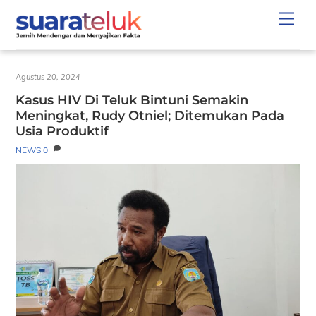
Skip
Men
to
content
Agustus 20, 2024
Kasus HIV Di Teluk Bintuni Semakin
Meningkat, Rudy Otniel; Ditemukan Pada
Usia Produktif
NEWS
0