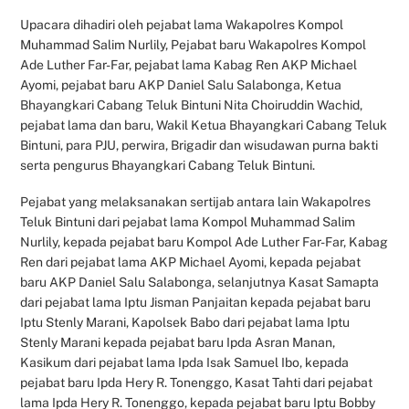
Upacara dihadiri oleh pejabat lama Wakapolres Kompol
Muhammad Salim Nurlily, Pejabat baru Wakapolres Kompol
Ade Luther Far-Far, pejabat lama Kabag Ren AKP Michael
Ayomi, pejabat baru AKP Daniel Salu Salabonga, Ketua
Bhayangkari Cabang Teluk Bintuni Nita Choiruddin Wachid,
pejabat lama dan baru, Wakil Ketua Bhayangkari Cabang Teluk
Bintuni, para PJU, perwira, Brigadir dan wisudawan purna bakti
serta pengurus Bhayangkari Cabang Teluk Bintuni.
Pejabat yang melaksanakan sertijab antara lain Wakapolres
Teluk Bintuni dari pejabat lama Kompol Muhammad Salim
Nurlily, kepada pejabat baru Kompol Ade Luther Far-Far, Kabag
Ren dari pejabat lama AKP Michael Ayomi, kepada pejabat
baru AKP Daniel Salu Salabonga, selanjutnya Kasat Samapta
dari pejabat lama Iptu Jisman Panjaitan kepada pejabat baru
Iptu Stenly Marani, Kapolsek Babo dari pejabat lama Iptu
Stenly Marani kepada pejabat baru Ipda Asran Manan,
Kasikum dari pejabat lama Ipda Isak Samuel Ibo, kepada
pejabat baru Ipda Hery R. Tonenggo, Kasat Tahti dari pejabat
lama Ipda Hery R. Tonenggo, kepada pejabat baru Iptu Bobby