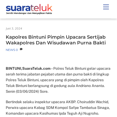
Skip
Men
to
content
Juni 3, 2024
Kapolres Bintuni Pimpin Upacara Sertijab
Wakapolres Dan Wisudawan Purna Bakti
NEWS
0
BINTUNI,SuaraTeluk.com
– Polres Teluk Bintuni gelar upacara
serah terima jabatan pejabat utama dan purna bakti di lingkup
Polres Teluk Bintuni, upacara yang di pimpim oleh Kapolres
Teluk Bintuni berlangsung di gedung aula Andriano Ananta.
Senin (03/06/2024) Sore.
Bertindak selaku inspektur upacara AKBP. Choiruddin Wachid,
Perwira upacara Kabag SDM Kompol Safpe Tambatua Sinaga,
Komandan upacara Kasihumas Ipda Teguh Aji Nugroho.