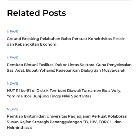
Related Posts
NEWS
Ground Breaking Pelabuhan Babo Perkuat Konektivitas Pesisir
dan Kebangkitan Ekonomi
NEWS
Pemkab Bintuni Fasilitasi Rakor Lintas Sektoral Guna Penyelesaian
Sasi Adat, Bupati Yohanis: Kedepankan Dialog dan Musyawarah
NEWS
HUT RI ke-81 di Distrik Tembuni Diawali Turnamen Bola Volly,
Yomima Ibori Junjung Tinggi Nilai Sportivitas
NEWS
Pemkab Bintuni dan Universitas Padjadjaran Perkuat Kolaborasi
Susun Kajian Strategis Penanggulangan TB, HIV, TORCH, dan
Helminthiasis