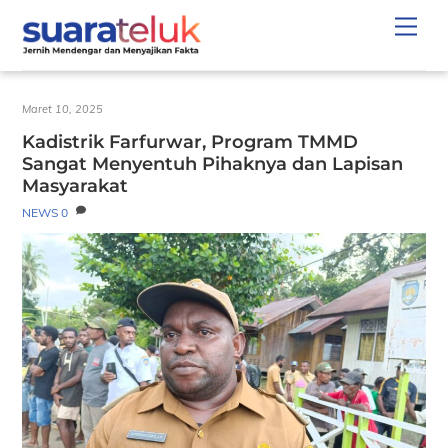
Skip
Men
to
content
Maret 10, 2025
Kadistrik Farfurwar, Program TMMD
Sangat Menyentuh Pihaknya dan Lapisan
Masyarakat
NEWS
0