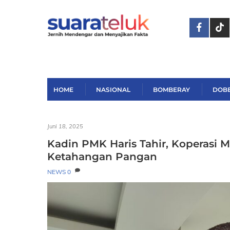
Skip
to
content
HOME
NASIONAL
BOMBERAY
DOB
Juni 18, 2025
Kadin PMK Haris Tahir, Koperasi
Ketahangan Pangan
NEWS
0