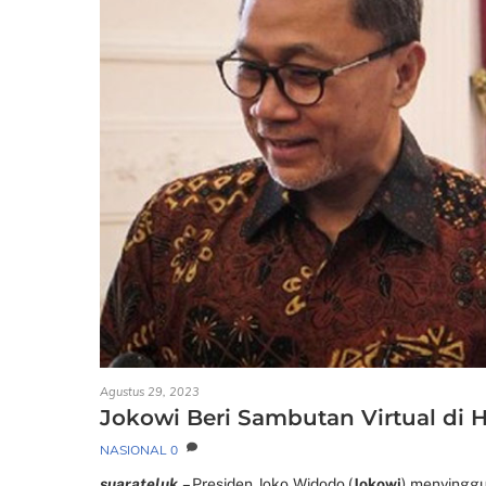
Agustus 29, 2023
Jokowi Beri Sambutan Virtual di 
NASIONAL
0
suarateluk
– Presiden Joko Widodo (
Jokowi
) menyinggu