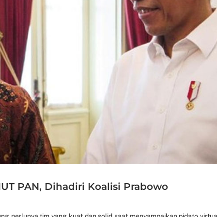
HUT PAN, Dihadiri Koalisi Prabowo
ng perlunya tim yang kuat dan solid saat menyampaikan pidato virtual