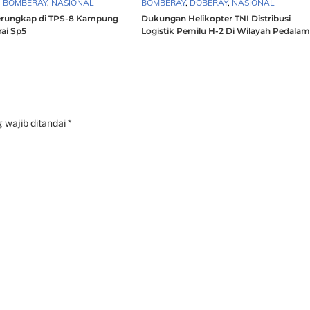
,
BOMBERAY
,
NASIONAL
BOMBERAY
,
DOBERAY
,
NASIONAL
erungkap di TPS-8 Kampung
Dukungan Helikopter TNI Distribusi
ai Sp5
Logistik Pemilu H-2 Di Wilayah Pedala
 wajib ditandai
*