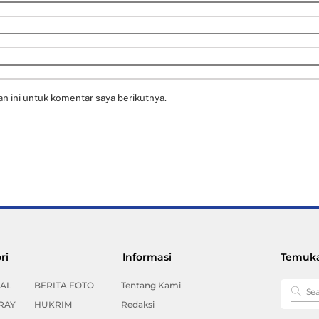
n ini untuk komentar saya berikutnya.
Back
ri
Informasi
Temuka
To
Top
AL
BERITA FOTO
Tentang Kami
RAY
HUKRIM
Redaksi