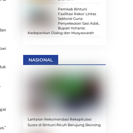
Pemkab Bintuni
Fasilitasi Rakor Lintas
Sektoral Guna
Penyelesaian Sasi Adat,
Bupati Yohanis:
dan
Kedepankan Dialog dan Musyawarah
owi
NASIONAL
tuk
.
gai
Lantaran Rekomendasi Rekapitulasi
Suara di Bintuni Ricuh Berujung Skorsing
a,”