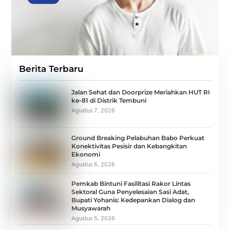
Berita Terbaru
Jalan Sehat dan Doorprize Meriahkan HUT RI
ke-81 di Distrik Tembuni
Agustus 7, 2026
Ground Breaking Pelabuhan Babo Perkuat
Konektivitas Pesisir dan Kebangkitan
Ekonomi
Agustus 6, 2026
Pemkab Bintuni Fasilitasi Rakor Lintas
Sektoral Guna Penyelesaian Sasi Adat,
Bupati Yohanis: Kedepankan Dialog dan
Musyawarah
Agustus 5, 2026