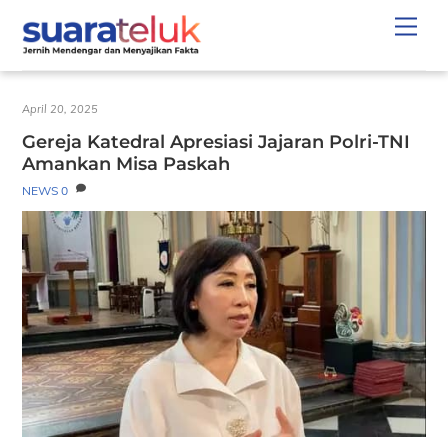
Skip
Men
to
content
April 20, 2025
Gereja Katedral Apresiasi Jajaran Polri-TNI
Amankan Misa Paskah
NEWS
0