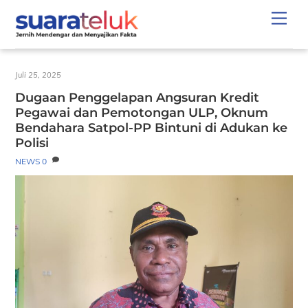
Skip
Men
to
content
Juli 25, 2025
Dugaan Penggelapan Angsuran Kredit
Pegawai dan Pemotongan ULP, Oknum
Bendahara Satpol-PP Bintuni di Adukan ke
Polisi
NEWS
0