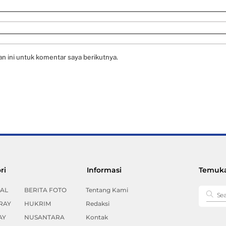
n ini untuk komentar saya berikutnya.
Back
ri
Informasi
Temuka
To
Top
AL
BERITA FOTO
Tentang Kami
RAY
HUKRIM
Redaksi
AY
NUSANTARA
Kontak