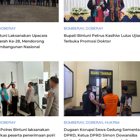
DOBERAY
BOMBERAY
,
DOBERAY
uni Laksanakan Upacara
Bupati Bintuni Petrus Kasihiw Lulus Ujia
erah Ke-28, Mendorong
Terbuka Promosi Doktor
mbangunan Nasional
DOBERAY
BOMBERAY
,
DOBERAY
,
HUKRIM
Polres Bintuni laksanakan
Dugaan Korupsi Sewa Gedung Sementa
erkas peserta penerimaan polri
DPRD, Ketua DPRD Simon Dowansiba