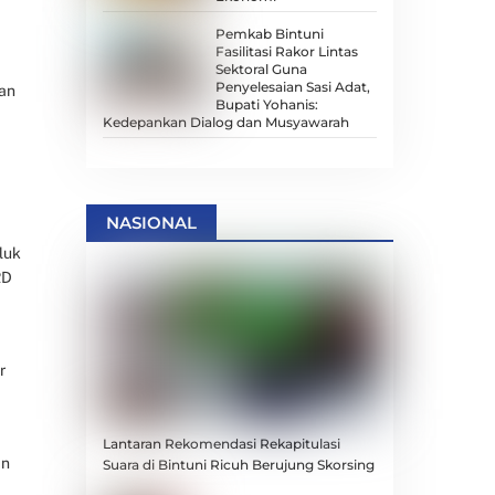
Pemkab Bintuni
Fasilitasi Rakor Lintas
Sektoral Guna
Penyelesaian Sasi Adat,
gan
Bupati Yohanis:
Kedepankan Dialog dan Musyawarah
NASIONAL
luk
RD
r
Lantaran Rekomendasi Rekapitulasi
an
Suara di Bintuni Ricuh Berujung Skorsing