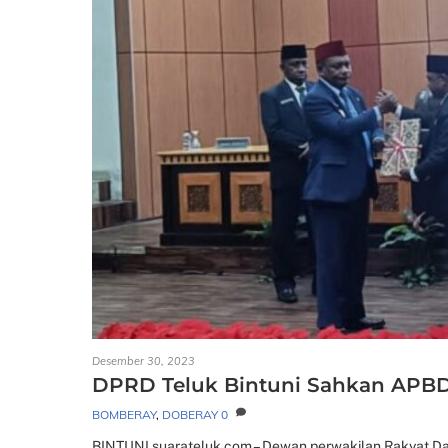
Desember 30, 2023
DPRD Teluk Bintuni Sahkan APBD 
BOMBERAY
,
DOBERAY
0
BINTUNI,suarateluk.com – Dewan perwakilan Rakyat Dae