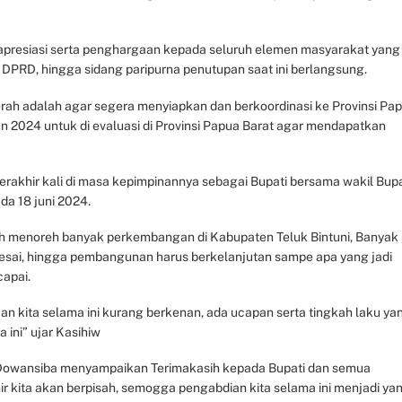
 apresiasi serta penghargaan kepada seluruh elemen masyarakat yang
 DPRD, hingga sidang paripurna penutupan saat ini berlangsung.
ah adalah agar segera menyiapkan dan berkoordinasi ke Provinsi Pa
2024 untuk di evaluasi di Provinsi Papua Barat agar mendapatkan
rakhir kali di masa kepimpinannya sebagai Bupati bersama wakil Bupa
da 18 juni 2024.
lah menoreh banyak perkembangan di Kabupaten Teluk Bintuni, Banyak
lesai, hingga pembangunan harus berkelanjutan sampe apa yang jadi
capai.
n kita selama ini kurang berkenan, ada ucapan serta tingkah laku ya
ini” ujar Kasihiw
 Dowansiba menyampaikan Terimakasih kepada Bupati dan semua
ir kita akan berpisah, semogga pengabdian kita selama ini menjadi ya