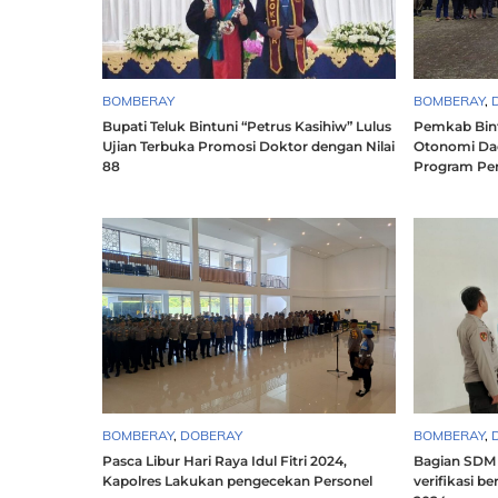
BOMBERAY
BOMBERAY
,
Bupati Teluk Bintuni “Petrus Kasihiw” Lulus
Pemkab Bint
Ujian Terbuka Promosi Doktor dengan Nilai
Otonomi Da
88
Program Pe
BOMBERAY
,
DOBERAY
BOMBERAY
,
Pasca Libur Hari Raya Idul Fitri 2024,
Bagian SDM 
Kapolres Lakukan pengecekan Personel
verifikasi b