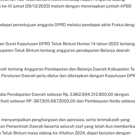
 ke-III Jumat (29/12/2023) malam dengan menetapkan jumlah APBD
dapat persetujuan anggota DPRD melalui pendapat akhir Fraksi den
an Surat Keputusan DPRD Teluk Bintuni Nomor 14 tahun 2023 tentang
upaten Teluk Bintuni tentang anggaran pendapatan Belanja daerah
rah tentang Anggaran Pendapatan dan Belanja Daerah Kabupaten Te
i Peraturan Daerah perlu diatur dan ditetapkan dengan Keputusan DP
nilai Pendapatan Daerah sebesar Rp. 2.862.694.312.800,00 dengan
fisit) sebesar RP -387.305.687.2000,00 dan Pembiayaan Netto sebesa
a menyampaikan penghargaan dan apresiasi, serta terimakasih yang
n Pemerintah Daerah beserta seluruh staf yang telah ikut memberik
eluk Bintuni masa sidang ke-IIItahun 2024, dapat berjalan dengan