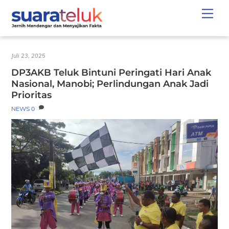
Skip
Men
to
content
Juli 23, 2025
DP3AKB Teluk Bintuni Peringati Hari Anak
Nasional, Manobi; Perlindungan Anak Jadi
Prioritas
NEWS
0