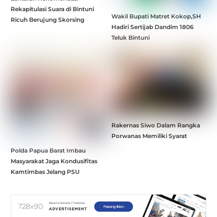
Rekapitulasi Suara di Bintuni
Wakil Bupati Matret Kokop,SH
Ricuh Berujung Skorsing
Hadiri Sertijab Dandim 1806
Teluk Bintuni
Rakernas Siwo Dalam Rangka
Porwanas Memiliki Syarat
Polda Papua Barat Imbau
Masyarakat Jaga Kondusifitas
Kamtimbas Jelang PSU