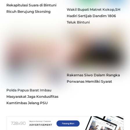
Rekapitulasi Suara di Bintuni
Wakil Bupati Matret Kokop,SH
Ricuh Berujung Skorsing
Hadiri Sertijab Dandim 1806
Teluk Bintuni
Rakernas Siwo Dalam Rangka
Porwanas Memiliki Syarat
Polda Papua Barat Imbau
Masyarakat Jaga Kondusifitas
Kamtimbas Jelang PSU