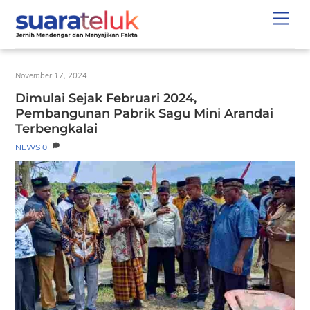
Skip
Men
to
content
November 17, 2024
Dimulai Sejak Februari 2024,
Pembangunan Pabrik Sagu Mini Arandai
Terbengkalai
NEWS
0