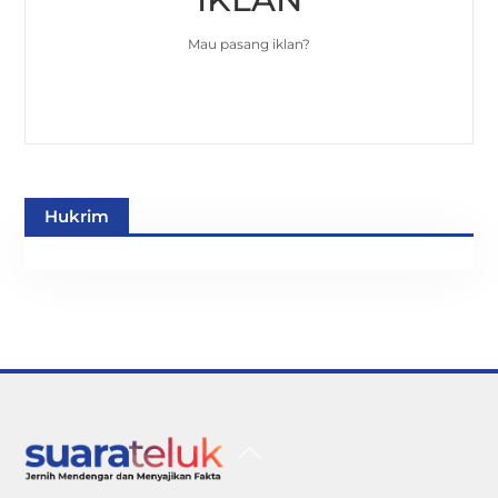
Mau pasang iklan?
Hukrim
Back
To
Top