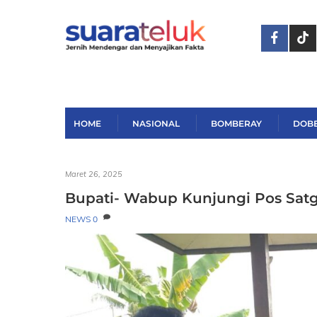
Skip
to
content
HOME
NASIONAL
BOMBERAY
DOB
Maret 26, 2025
Bupati- Wabup Kunjungi Pos Satg
NEWS
0