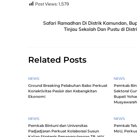
Post Views:
1,579
Safari Ramadhan Di Distrik Kamundan, Bup
Tinjau Sekolah Dan Pustu di Dist
Related Posts
NEWS
NEWS
Ground Breaking Pelabuhan Babo Perkuat
Pemkab Bintu
Konektivitas Pesisir dan Kebangkitan
Sektoral Gun
Ekonomi
Bupati Yoha
Musyawara
NEWS
NEWS
Pemkab Bintuni dan Universitas
Pemkab Telu
Padjadjaran Perkuat Kolaborasi Susun
MoU, Perkua
Kajian Strategis Penanggulangan TB, HIV,