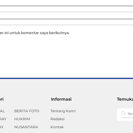
n ini untuk komentar saya berikutnya.
Back
ri
Informasi
Temuka
To
Top
AL
BERITA FOTO
Tentang Kami
RAY
HUKRIM
Redaksi
AY
NUSANTARA
Kontak