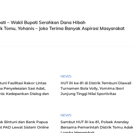
ati – Wakil Bupati Serahkan Dana Hibah
rik Tomu, Yohanis – Joko Terima Banyak Aspirasi Masyarakat
NEWS
ni Fasilitasi Rakor Lintas
HUT RI ke-81 di Distrik Tembuni Diawali
a Penyelesaian Sasi Adat,
Turnamen Bola Volly, Yomima Ibori
nis: Kedepankan Dialog dan
Junjung Tinggi Nilai Sportivitas
h
NEWS
k Bintuni dan Bank Papua
Sambut HUT RI ke-81, Polsek Aranday
t PAD Lewat Sistem Online
Bersama Pemerintah Distrik Tomu Ada
Lomba Menembak