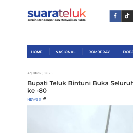
Skip
to
content
HOME
NASIONAL
BOMBERAY
DOB
Agustus 8, 2025
Bupati Teluk Bintuni Buka Selur
ke -80
NEWS
0