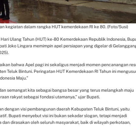
ian kegiatan dalam rangka HUT kemerdekaan RI ke 80. (Foto/Susi)
Hari Ulang Tahun (HUT) ke-80 Kemerdekaan Republik Indonesia, Bupa
pati Joko Lingara memimpin apel persiapan yang digelar di Gelanggan
025).
ikan bahwa Apel pagi ini sekaligus menjadi momen pencanangan res
ten Teluk Bintuni. Peringatan HUT Kemerdekaan RI Tahun ini mengus
ndonesia Maju.”
 dan semangat kita sebagai bangsa besar yang terus melangkah maju
aan rakyat sebagai fondasi utamanya,” ujar Bupati.
n dengan visi pembangunan daerah Kabupaten Teluk Bintuni, yaitu
atif. Bupati menyebut visi ini bukan sekadar slogan, tetapi menjadi
n dirasakan oleh seluruh masyarakat, baik di wilayah perkotaan,