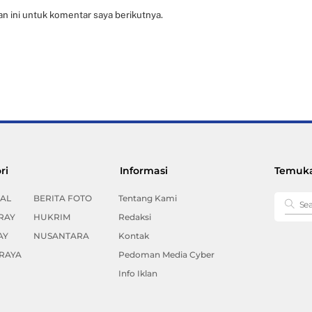
n ini untuk komentar saya berikutnya.
Back
ri
Informasi
Temuka
To
Top
AL
BERITA FOTO
Tentang Kami
RAY
HUKRIM
Redaksi
AY
NUSANTARA
Kontak
RAYA
Pedoman Media Cyber
Info Iklan