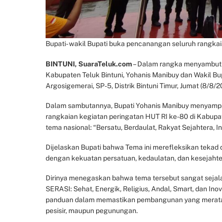
Bupati- wakil Bupati buka pencanangan seluruh rangka
BINTUNI, SuaraTeluk.com
– Dalam rangka menyambut 
Kabupaten Teluk Bintuni, Yohanis Manibuy dan Wakil Bu
Argosigemerai, SP-5, Distrik Bintuni Timur, Jumat (8/8/2
Dalam sambutannya, Bupati Yohanis Manibuy menyampa
rangkaian kegiatan peringatan HUT RI ke-80 di Kabupa
tema nasional: “Bersatu, Berdaulat, Rakyat Sejahtera, I
Dijelaskan Bupati bahwa Tema ini merefleksikan tekad
dengan kekuatan persatuan, kedaulatan, dan kesejahter
Dirinya menegaskan bahwa tema tersebut sangat sejala
SERASI: Sehat, Energik, Religius, Andal, Smart, dan Inov
panduan dalam memastikan pembangunan yang merata da
pesisir, maupun pegunungan.