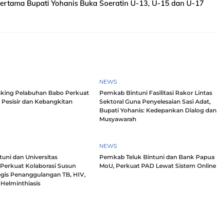
rtama Bupati Yohanis Buka Soeratin U-13, U-15 dan U-17
NEWS
king Pelabuhan Babo Perkuat
Pemkab Bintuni Fasilitasi Rakor Lintas
 Pesisir dan Kebangkitan
Sektoral Guna Penyelesaian Sasi Adat,
Bupati Yohanis: Kedepankan Dialog dan
Musyawarah
NEWS
uni dan Universitas
Pemkab Teluk Bintuni dan Bank Papua
 Perkuat Kolaborasi Susun
MoU, Perkuat PAD Lewat Sistem Online
egis Penanggulangan TB, HIV,
Helminthiasis