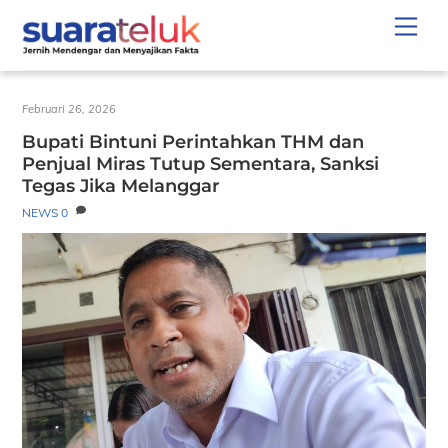
Skip
Men
to
content
Februari 26, 2026
Bupati Bintuni Perintahkan THM dan
Penjual Miras Tutup Sementara, Sanksi
Tegas Jika Melanggar
NEWS
0