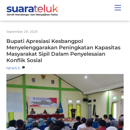
Skip
Men
to
content
September 29, 2025
Bupati Apresiasi Kesbangpol
Menyelenggarakan Peningkatan Kapasitas
Masyarakat Sipil Dalam Penyelesaian
Konflik Sosial
NEWS
0