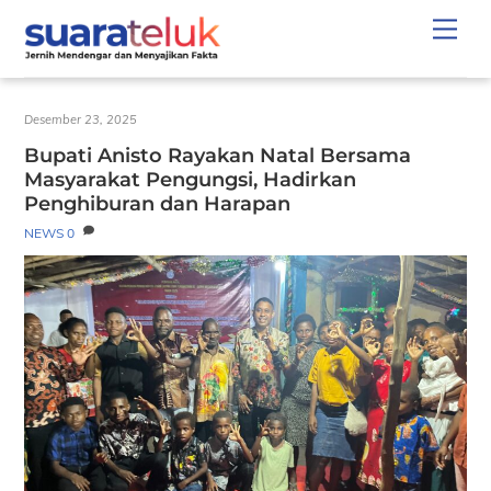
Skip
Men
to
content
Desember 23, 2025
Bupati Anisto Rayakan Natal Bersama
Masyarakat Pengungsi, Hadirkan
Penghiburan dan Harapan
NEWS
0