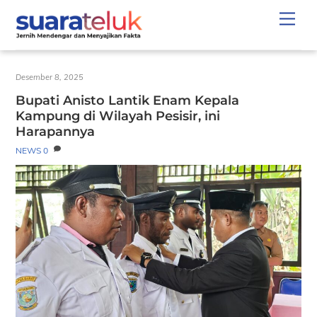
Skip
Men
to
content
Desember 8, 2025
Bupati Anisto Lantik Enam Kepala
Kampung di Wilayah Pesisir, ini
Harapannya
NEWS
0