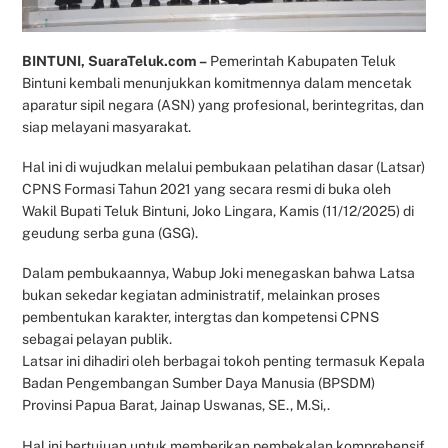
BINTUNI, SuaraTeluk.com –
Pemerintah Kabupaten Teluk
Bintuni kembali menunjukkan komitmennya dalam mencetak
aparatur sipil negara (ASN) yang profesional, berintegritas, dan
siap melayani masyarakat.
Hal ini di wujudkan melalui pembukaan pelatihan dasar (Latsar)
CPNS Formasi Tahun 2021 yang secara resmi di buka oleh
Wakil Bupati Teluk Bintuni, Joko Lingara, Kamis (11/12/2025) di
geudung serba guna (GSG).
Dalam pembukaannya, Wabup Joki menegaskan bahwa Latsa
bukan sekedar kegiatan administratif, melainkan proses
pembentukan karakter, intergtas dan kompetensi CPNS
sebagai pelayan publik.
Latsar ini dihadiri oleh berbagai tokoh penting termasuk Kepala
Badan Pengembangan Sumber Daya Manusia (BPSDM)
Provinsi Papua Barat, Jainap Uswanas, SE., M.Si,.
Hal ini bertujuan untuk memberikan pembekalan komprehensif