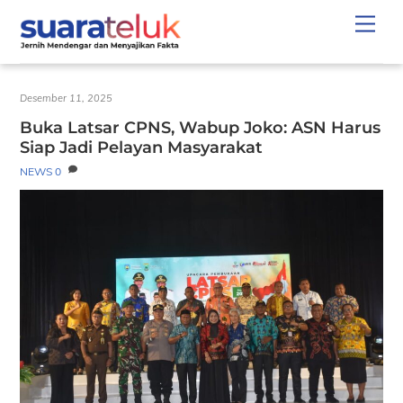
Skip
Men
to
content
Desember 11, 2025
Buka Latsar CPNS, Wabup Joko: ASN Harus
Siap Jadi Pelayan Masyarakat
NEWS
0