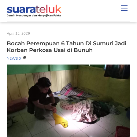
Skip
Men
to
content
April 13, 2026
Bocah Perempuan 6 Tahun Di Sumuri Jadi
Korban Perkosa Usai di Bunuh
NEWS
0