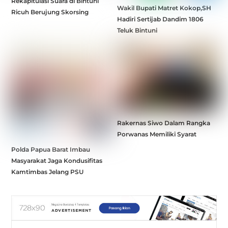
Rekapitulasi Suara di Bintuni
Wakil Bupati Matret Kokop,SH
Ricuh Berujung Skorsing
Hadiri Sertijab Dandim 1806
Teluk Bintuni
Rakernas Siwo Dalam Rangka
Porwanas Memiliki Syarat
Polda Papua Barat Imbau
Masyarakat Jaga Kondusifitas
Kamtimbas Jelang PSU