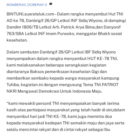
BOMBERAY
,
DOBERAY
0
BINTUNI,suarateluk.com – Dalam rangka menyambut Hut TNI
AD ke 78, Danbrigif 26/GP Letkol INF Sidiq Wiyono, di dampingi
Dandim 1806/TB Letkol Arh. Patrick Arya Bima,dan Danyonif
763/SBA Letkol INF Imam Purwoko, menggelar Bhakti sosial
kesehatan.
Dalam sambutan Danbrigif 26/GP Letkol IBF Sidiq Wiyono
menyampaikan dalam rangka menyambut HUT KE- 78 TNI,
kami melaksanakan beberapa serangkaian kegiatan
diantaranya Baksos pemeriksaan kesehatan Gigi dan
memberikan sembako kepada warga masyarakat kampung
Tuhiba, kegiatan ini dengan mengusung Tema TNI PATRIOT
NKRI Mengawal Demokrasi Untuk Indonesia Maju.
“kami mewakili personil TNI menyampaiakan banyak terima
kasih atas pertisipasi masyarakat yang telah hadir di sini,dalam
menyambut hari jadi TNI KE- 78, kami juga meminta doa
kepada masyarakat kedepan TNI semakin maju dan jaya serta
selalu mencintai rakyat dan di cintai rakyat sebagai Ibu