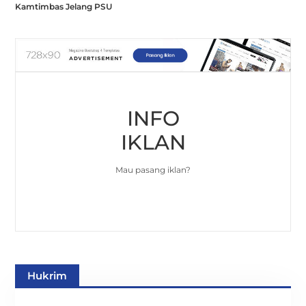
Kamtimbas Jelang PSU
INFO
IKLAN
Mau pasang iklan?
Hukrim