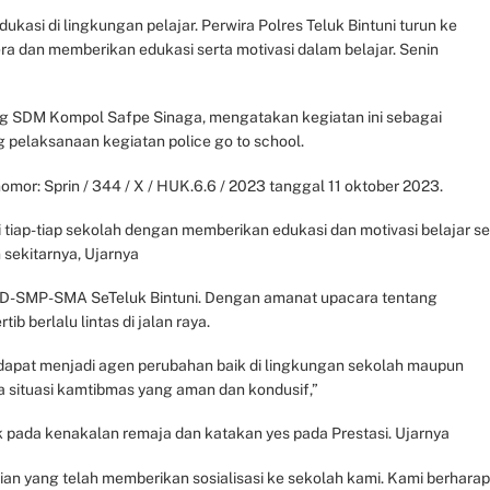
asi di lingkungan pelajar. Perwira Polres Teluk Bintuni turun ke
a dan memberikan edukasi serta motivasi dalam belajar. Senin
bag SDM Kompol Safpe Sinaga, mengatakan kegiatan ini sebagai
ng pelaksanaan kegiatan police go to school.
nomor: Sprin / 344 / X / HUK.6.6 / 2023 tanggal 11 oktober 2023.
 tiap-tiap sekolah dengan memberikan edukasi dan motivasi belajar se
 sekitarnya, Ujarnya
t SD-SMP-SMA SeTeluk Bintuni. Dengan amanat upacara tentang
b berlalu lintas di jalan raya.
dapat menjadi agen perubahan baik di lingkungan sekolah maupun
situasi kamtibmas yang aman dan kondusif,”
ak pada kenakalan remaja dan katakan yes pada Prestasi. Ujarnya
ian yang telah memberikan sosialisasi ke sekolah kami. Kami berharap