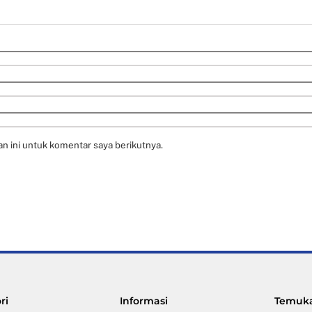
n ini untuk komentar saya berikutnya.
Back
ri
Informasi
Temuka
To