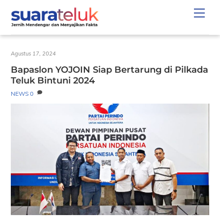
Skip
Men
to
content
Agustus 17, 2024
Bapaslon YOJOIN Siap Bertarung di Pilkada
Teluk Bintuni 2024
NEWS
0