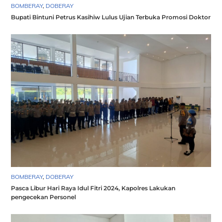
BOMBERAY
,
DOBERAY
Bupati Bintuni Petrus Kasihiw Lulus Ujian Terbuka Promosi Doktor
BOMBERAY
,
DOBERAY
Pasca Libur Hari Raya Idul Fitri 2024, Kapolres Lakukan
pengecekan Personel