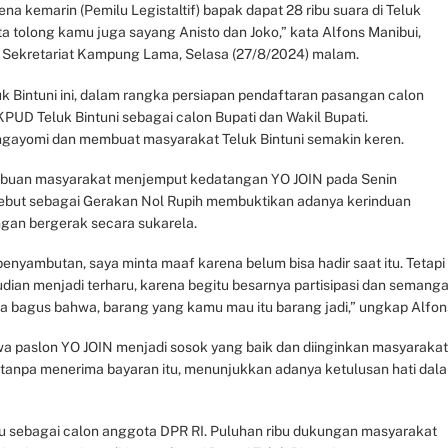
ena kemarin (Pemilu Legistaltif) bapak dapat 28 ribu suara di Teluk
a tolong kamu juga sayang Anisto dan Joko,” kata Alfons Manibui,
 Sekretariat Kampung Lama, Selasa (27/8/2024) malam.
k Bintuni ini, dalam rangka persiapan pendaftaran pasangan calon
KPUD Teluk Bintuni sebagai calon Bupati dan Wakil Bupati.
gayomi dan membuat masyarakat Teluk Bintuni semakin keren.
t ribuan masyarakat menjemput kedatangan YO JOIN pada Senin
isebut sebagai Gerakan Nol Rupih membuktikan adanya kerinduan
an bergerak secara sukarela.
penyambutan, saya minta maaf karena belum bisa hadir saat itu. Tetapi
ian menjadi terharu, karena begitu besarnya partisipasi dan semanga
anda bagus bahwa, barang yang kamu mau itu barang jadi,” ungkap Alfon
a paslon YO JOIN menjadi sosok yang baik dan diinginkan masyarakat
 tanpa menerima bayaran itu, menunjukkan adanya ketulusan hati dal
maju sebagai calon anggota DPR RI. Puluhan ribu dukungan masyarakat