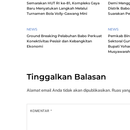
Semarakan HUT RI ke-81, Kompleks Gaya
Demi Mengg
Baru Menyatukan Langkah Melalui
Distrik Babo
Turnamen Bola Volly-Gawang Mini
Suarakan P
NEWS
NEWS
Ground Breaking Pelabuhan Babo Perkuat
Pemkab Bintu
Konektivitas Pesisir dan Kebangkitan
Sektoral Gun
Ekonomi
Bupati Yoha
Musyawara
Tinggalkan Balasan
Alamat email Anda tidak akan dipublikasikan.
Ruas yang
KOMENTAR
*