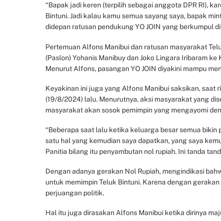
“Bapak jadi keren (terpilih sebagai anggota DPR RI), kar
Bintuni. Jadi kalau kamu semua sayang saya, bapak mint
didepan ratusan pendukung YO JOIN yang berkumpul di
Pertemuan Alfons Manibui dan ratusan masyarakat Telu
(Paslon) Yohanis Manibuy dan Joko Lingara Iribaram ke 
Menurut Alfons, pasangan YO JOIN diyakini mampu men
Keyakinan ini juga yang Alfons Manibui saksikan, saa
(19/8/2024) lalu. Menurutnya, aksi masyarakat yang d
masyarakat akan sosok pemimpin yang mengayomi deng
“Beberapa saat lalu ketika keluarga besar semua bikin 
satu hal yang kemudian saya dapatkan, yang saya kemud
Panitia bilang itu penyambutan nol rupiah. Ini tanda t
Dengan adanya gerakan Nol Rupiah, mengindikasi bahw
untuk memimpin Teluk Bintuni. Karena dengan gerakan
perjuangan politik.
Hal itu juga dirasakan Alfons Manibui ketika dirinya 