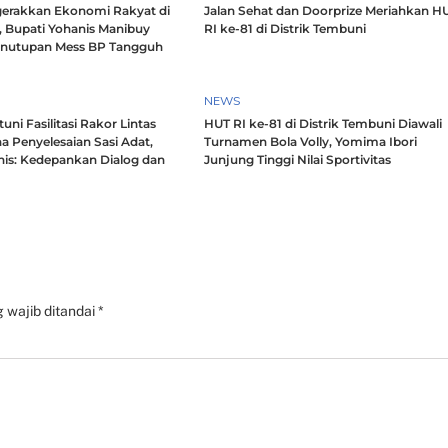
erakkan Ekonomi Rakyat di
Jalan Sehat dan Doorprize Meriahkan H
, Bupati Yohanis Manibuy
RI ke-81 di Distrik Tembuni
enutupan Mess BP Tangguh
NEWS
ni Fasilitasi Rakor Lintas
HUT RI ke-81 di Distrik Tembuni Diawali
a Penyelesaian Sasi Adat,
Turnamen Bola Volly, Yomima Ibori
nis: Kedepankan Dialog dan
Junjung Tinggi Nilai Sportivitas
h
 wajib ditandai
*