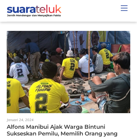
Skip
Men
to
content
Januari 24, 2024
Alfons Manibui Ajak Warga Bintuni
Sukseskan Pemilu, Memilih Orang yang