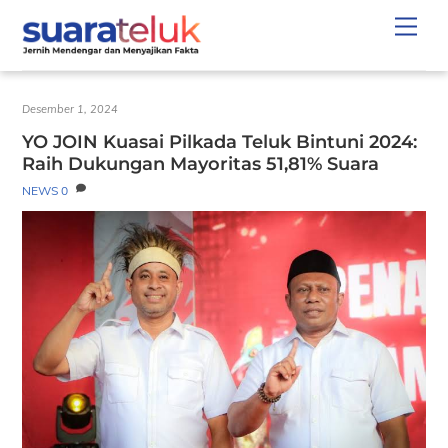
Skip
Men
to
content
Desember 1, 2024
YO JOIN Kuasai Pilkada Teluk Bintuni 2024:
Raih Dukungan Mayoritas 51,81% Suara
NEWS
0