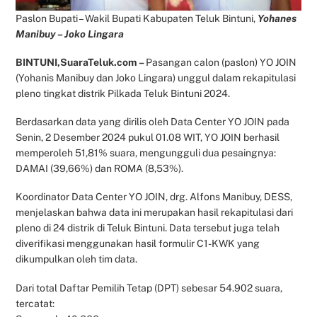
Paslon Bupati – Wakil Bupati Kabupaten Teluk Bintuni,
Yohanes
Manibuy – Joko Lingara
BINTUNI,SuaraTeluk.com –
Pasangan calon (paslon) YO JOIN
(Yohanis Manibuy dan Joko Lingara) unggul dalam rekapitulasi
pleno tingkat distrik Pilkada Teluk Bintuni 2024.
Berdasarkan data yang dirilis oleh Data Center YO JOIN pada
Senin, 2 Desember 2024 pukul 01.08 WIT, YO JOIN berhasil
memperoleh 51,81% suara, mengungguli dua pesaingnya:
DAMAI (39,66%) dan ROMA (8,53%).
Koordinator Data Center YO JOIN, drg. Alfons Manibuy, DESS,
menjelaskan bahwa data ini merupakan hasil rekapitulasi dari
pleno di 24 distrik di Teluk Bintuni. Data tersebut juga telah
diverifikasi menggunakan hasil formulir C1-KWK yang
dikumpulkan oleh tim data.
Dari total Daftar Pemilih Tetap (DPT) sebesar 54.902 suara,
tercatat: