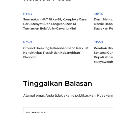
NEWS
NEWS
Semarakan HUT RI ke-81, Kompleks Gaya
Demi Mengg
Baru Menyatukan Langkah Melalui
Distrik Babo
Turnamen Bola Volly-Gawang Mini
Suarakan P
NEWS
NEWS
Ground Breaking Pelabuhan Babo Perkuat
Pemkab Bintu
Konektivitas Pesisir dan Kebangkitan
Sektoral Gun
Ekonomi
Bupati Yoha
Musyawara
Tinggalkan Balasan
Alamat email Anda tidak akan dipublikasikan.
Ruas yang