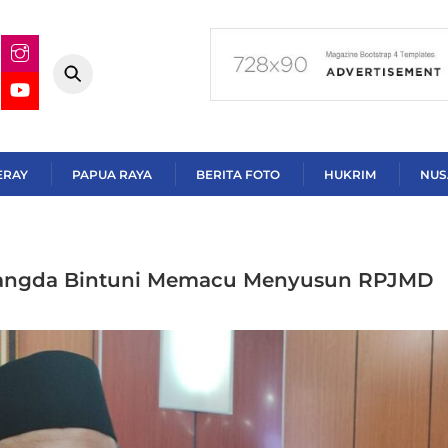
ERAY
PAPUA RAYA
BERITA FOTO
HUKRIM
NUS
bangda Bintuni Memacu Menyusun RPJMD