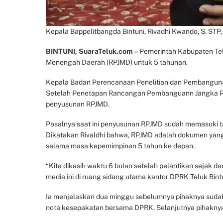
Kepala Bappelitbangda Bintuni, Rivadhi Kwando, S. STP,
BINTUNI, SuaraTeluk.com –
Pemerintah Kabupaten Tel
Menengah Daerah (RPJMD) untuk 5 tahunan.
Kepala Badan Perencanaan Penelitian dan Pembangunan
Setelah Penetapan Rancangan Pembanguann Jangka P
penyusunan RPJMD.
Pasalnya saat ini penyusunan RPJMD sudah memasuki t
Dikatakan Rivaldhi bahwa, RPJMD adalah dokumen yang 
selama masa kepemimpinan 5 tahun ke depan.
“Kita dikasih waktu 6 bulan setelah pelantikan sejak da
media ini di ruang sidang utama kantor DPRK Teluk Bint
Ia menjelaskan dua minggu sebelumnya pihaknya sud
nota kesepakatan bersama DPRK. Selanjutnya pihaknya