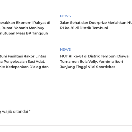
NEWS
erakkan Ekonomi Rakyat di
Jalan Sehat dan Doorprize Meriahkan H
, Bupati Yohanis Manibuy
RI ke-81 di Distrik Tembuni
enutupan Mess BP Tangguh
NEWS
ni Fasilitasi Rakor Lintas
HUT RI ke-81 di Distrik Tembuni Diawali
a Penyelesaian Sasi Adat,
Turnamen Bola Volly, Yomima Ibori
nis: Kedepankan Dialog dan
Junjung Tinggi Nilai Sportivitas
h
 wajib ditandai
*