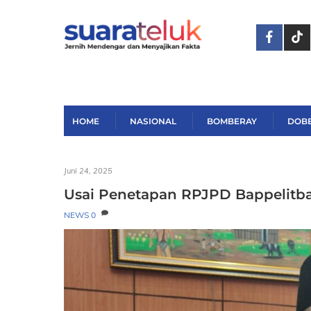
Skip
to
content
HOME
NASIONAL
BOMBERAY
DOB
Juni 24, 2025
Usai Penetapan RPJPD Bappelit
NEWS
0