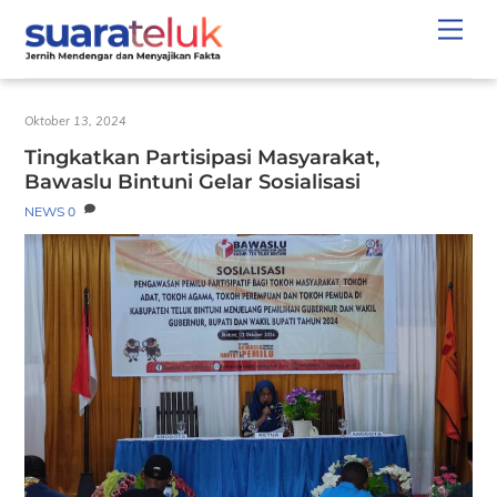
Skip
Men
to
content
Oktober 13, 2024
Tingkatkan Partisipasi Masyarakat,
Bawaslu Bintuni Gelar Sosialisasi
NEWS
0