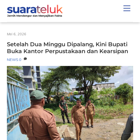
Skip
Men
to
content
Mei 6, 2026
Setelah Dua Minggu Dipalang, Kini Bupati
Buka Kantor Perpustakaan dan Kearsipan
NEWS
0