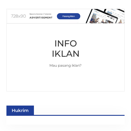
INFO
IKLAN
Mau pasang iklan?
Hukrim