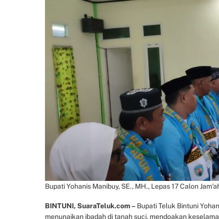
Bupati Yohanis Manibuy, SE., MH., Lepas 17 Calon Jam’a
BINTUNI, SuaraTeluk.com –
Bupati Teluk Bintuni Yoha
menunaikan ibadah di tanah suci, mendoakan keselamat