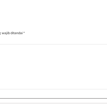
h
 wajib ditandai
*