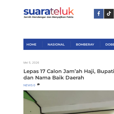
Skip
to
content
HOME
NASIONAL
BOMBERAY
DOB
Mei 5, 2026
Lepas 17 Calon Jam’ah Haji, Bupat
dan Nama Baik Daerah
NEWS
0