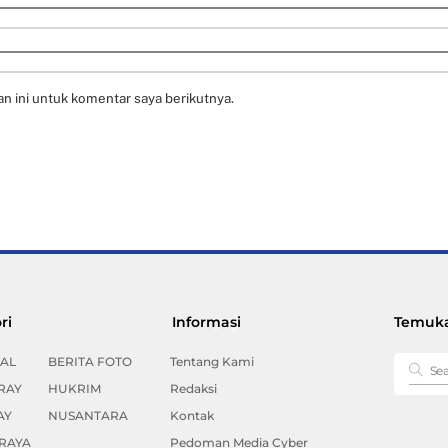
n ini untuk komentar saya berikutnya.
Back
ri
Informasi
Temuka
To
Top
AL
BERITA FOTO
Tentang Kami
RAY
HUKRIM
Redaksi
AY
NUSANTARA
Kontak
RAYA
Pedoman Media Cyber