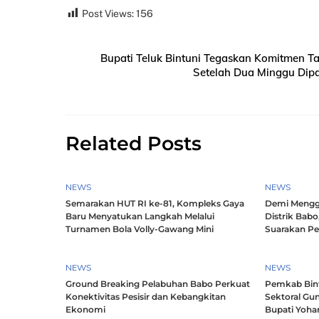
Post Views:
156
Bupati Teluk Bintuni Tegaskan Komitmen T
Setelah Dua Minggu Dipa
Related Posts
NEWS
NEWS
Semarakan HUT RI ke-81, Kompleks Gaya
Demi Mengg
Baru Menyatukan Langkah Melalui
Distrik Babo
Turnamen Bola Volly-Gawang Mini
Suarakan P
NEWS
NEWS
Ground Breaking Pelabuhan Babo Perkuat
Pemkab Bintu
Konektivitas Pesisir dan Kebangkitan
Sektoral Gun
Ekonomi
Bupati Yoha