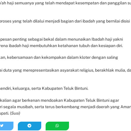
a’ah haji semuanya yang telah mendapat kesempatan dan panggilan s
es yang telah dilalui menjadi bagian dari ibadah yang bernilai disisi
pesan penting sebagai bekal dalam menunaikan Ibadah haji yakni
karena ibadah haji membutuhkan ketahanan tubuh dan kesiapan diri.
kan, kebersamaan dan kekompakan dalam kloter dengan saling
i duta yang merepresentasikan asyarakat religius, berakhlak mulia, d
diri, keluarga, serta Kabupaten Teluk Bintuni.
ekalian agar berkenan mendoakan Kabupaten Teluk Bintuni agar
ari segala musibah, serta terus berkembang menjadi daerah yang Aman
pati. (
Susi)