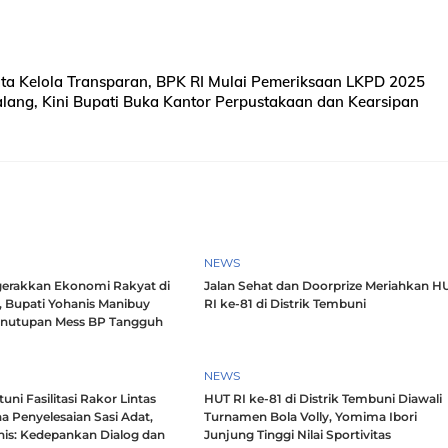
ata Kelola Transparan, BPK RI Mulai Pemeriksaan LKPD 2025
lang, Kini Bupati Buka Kantor Perpustakaan dan Kearsipan
NEWS
erakkan Ekonomi Rakyat di
Jalan Sehat dan Doorprize Meriahkan H
, Bupati Yohanis Manibuy
RI ke-81 di Distrik Tembuni
enutupan Mess BP Tangguh
NEWS
ni Fasilitasi Rakor Lintas
HUT RI ke-81 di Distrik Tembuni Diawali
a Penyelesaian Sasi Adat,
Turnamen Bola Volly, Yomima Ibori
nis: Kedepankan Dialog dan
Junjung Tinggi Nilai Sportivitas