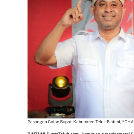
Pasangan Calon Bupati Kabupaten Teluk Bintuni, YO
BINTUNI,SuaraTeluk.com-
Kampung Argosigemerai Sp5,