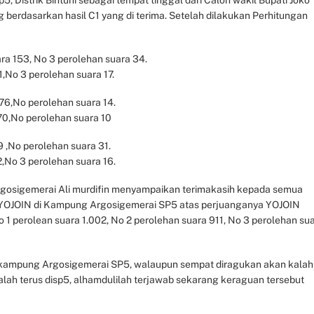
g berdasarkan hasil C1 yang di terima. Setelah dilakukan Perhitungan
ra 153, No 3 perolehan suara 34.
1,No 3 perolehan suara 17.
76,No perolehan suara 14.
70,No perolehan suara 10
 ,No perolehan suara 31.
2,No 3 perolehan suara 16.
gosigemerai Ali murdifin menyampaikan terimakasih kepada semua
OJOIN di Kampung Argosigemerai SP5 atas perjuanganya YOJOIN
 1 perolean suara 1.002, No 2 perolehan suara 911, No 3 perolehan su
di kampung Argosigemerai SP5, walaupun sempat diragukan akan kalah
 kalah terus disp5, alhamdulilah terjawab sekarang keraguan tersebut