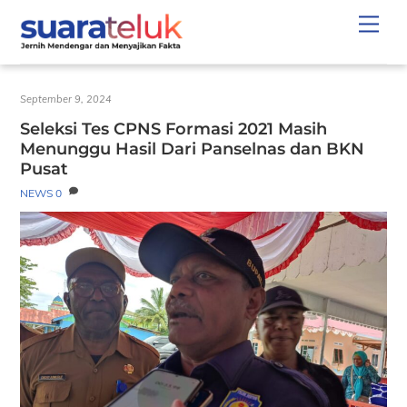
Skip
Men
to
content
September 9, 2024
Seleksi Tes CPNS Formasi 2021 Masih
Menunggu Hasil Dari Panselnas dan BKN
Pusat
NEWS
0